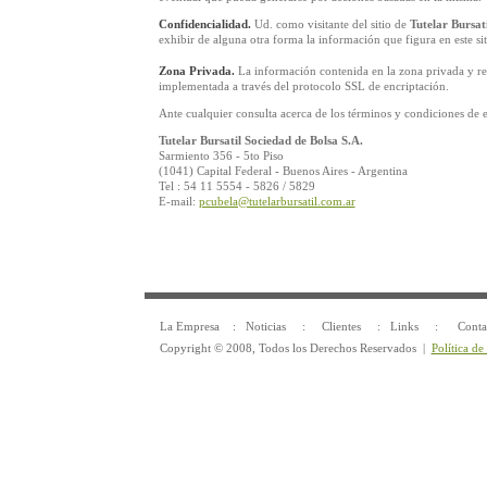
Confidencialidad.
Ud. como visitante del sitio de
Tutelar Bursat
exhibir de alguna otra forma la información que figura en este sit
Zona Privada.
La información contenida en la zona privada y refer
implementada a través del protocolo SSL de encriptación.
Ante cualquier consulta acerca de los términos y condiciones de 
Tutelar Bursatil Sociedad de Bolsa S.A.
Sarmiento 356 - 5to Piso
(1041) Capital Federal - Buenos Aires - Argentina
Tel : 54 11 5554 - 5826 / 5829
E-mail:
pcubela@tutelarbursatil.com.ar
La Empresa
:
Noticias
:
Clientes
:
Links
:
Conta
Copyright © 2008, Todos los Derechos Reservados |
Política de