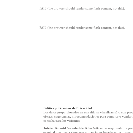
FAIL (the browser should render some flash content, not this).
FAIL (the browser should render some flash content, not this).
Política y Términos de Privacidad
Los datos proporcionados en este sitio se visualizan sólo con pro
ofertas, sugerencias, ni recomendaciones para comprar o vender a
consulta para los visitantes.
Tutelar Bursátil Sociedad de Bolsa S.A.
no se responsabiliza por
eventual que pueda generarse por acciones basadas en la misma.